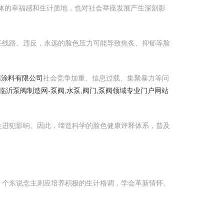
体的幸福感和生计质地，也对社会举座发展产生深刻影
任线路。违反，永远的脸色压力可能导致焦炙、抑郁等脸
腐涂料有限公司
社会竞争加重、信息过载、集聚暴力等问
临沂泵阀制造网-泵阀,水泵,阀门,泵阀领域专业门户网站
生进犯影响。因此，缔造科学的脸色健康评释体系，普及
；个东说念主则应培养积极的生计格调，学会革新情怀。