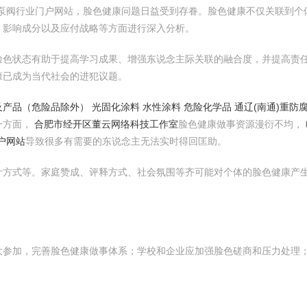
门泵阀行业门户网站，脸色健康问题日益受到存眷。脸色健康不仅关联到个
、影响成分以及应付战略等方面进行深入分析。
脸色状态有助于提高学习成果、增强东说念主际关联的融合度，并提高责
康已成为当代社会的进犯议题。
产品（危险品除外） 光固化涂料 水性涂料 危险化学品 通辽(南通)重防
一方面，
合肥市经开区董云网络科技工作室
脸色健康做事资源漫衍不均，
户网站
导致很多有需要的东说念主无法实时得回匡助。
计方式等。家庭赞成、评释方式、社会氛围等齐可能对个体的脸色健康产
大参加，完善脸色健康做事体系；学校和企业应加强脸色磋商和压力处理