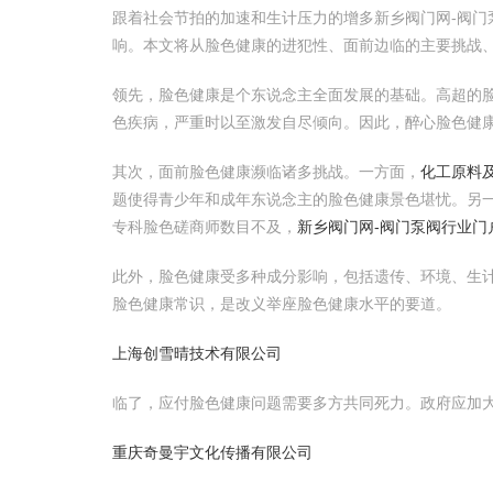
跟着社会节拍的加速和生计压力的增多新乡阀门网-阀
响。本文将从脸色健康的进犯性、面前边临的主要挑战
领先，脸色健康是个东说念主全面发展的基础。高超的
色疾病，严重时以至激发自尽倾向。因此，醉心脸色健
其次，面前脸色健康濒临诸多挑战。一方面，
化工原料及
题使得青少年和成年东说念主的脸色健康景色堪忧。另
专科脸色磋商师数目不及，
新乡阀门网-阀门泵阀行业门
此外，脸色健康受多种成分影响，包括遗传、环境、生
脸色健康常识，是改义举座脸色健康水平的要道。
上海创雪晴技术有限公司
临了，应付脸色健康问题需要多方共同死力。政府应加
重庆奇曼宇文化传播有限公司