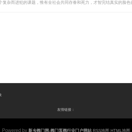
一个复杂而进犯的课题，惟有全社会共同存眷和死力，才智完结真实的脸色
收
友情链接：
Powered by
新乡阀门网-阀门泵阀行业门户网站
RSS地图
HTML地图